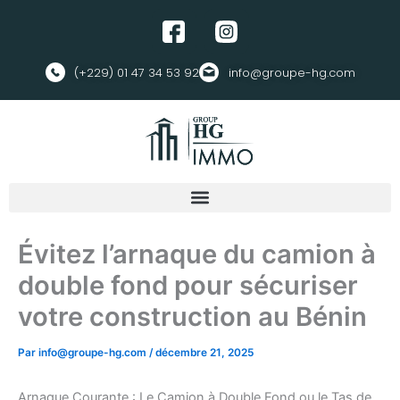
Aller
F
au
a
contenu
c
(+229) 01
47 34 53 92
info@groupe-hg.com
e
b
o
o
k
Évitez l’arnaque du camion à
double fond pour sécuriser
votre construction au Bénin
Par
info@groupe-hg.com
/
décembre 21, 2025
Arnaque Courante : Le Camion à Double Fond ou le Tas de