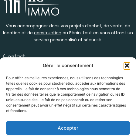
Vous accompagner dans vos projets d'achat, de vente, de
location et de
construction
au Bénin, tout en vous offrant un
service personnalisé et sécurisé.
Contact
Womey, en face du bar kébao
Gérer le consentement
(+229) 01 47 34 53 92
info@groupe-hg.com
Pour offrir les meilleures expériences, nous utilisons des technologies
telles que les cookies pour stocker et/ou accéder aux informations des
Nos services
appareils. Le fait de consentir à ces technologies nous permettra de
traiter des données telles que le comportement de navigation ou les ID
Location Immobilière
uniques sur ce site. Le fait de ne pas consentir ou de retirer son
Vente / Achat
consentement peut avoir un effet négatif sur certaines caractéristiques
Construction bâtiments
et fonctions.
BTP
Accepter
Newsletter