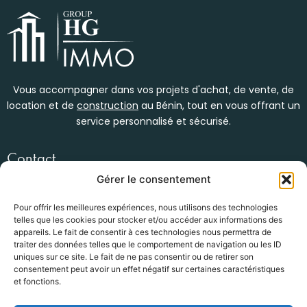
Vous accompagner dans vos projets d'achat, de vente, de
location et de
construction
au Bénin, tout en vous offrant un
service personnalisé et sécurisé.
Contact
Womey, en face du bar kébao
Gérer le consentement
(+229) 01 47 34 53 92
info@groupe-hg.com
Pour offrir les meilleures expériences, nous utilisons des technologies
telles que les cookies pour stocker et/ou accéder aux informations des
Nos services
appareils. Le fait de consentir à ces technologies nous permettra de
traiter des données telles que le comportement de navigation ou les ID
Location Immobilière
uniques sur ce site. Le fait de ne pas consentir ou de retirer son
Vente / Achat
consentement peut avoir un effet négatif sur certaines caractéristiques
Construction bâtiments
et fonctions.
BTP