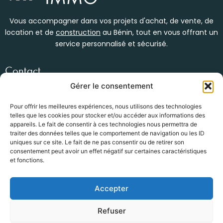
Vous accompagner dans vos projets d'achat, de vente, de
location et de
construction
au Bénin, tout en vous offrant un
service personnalisé et sécurisé.
Contact
Womey, en face du bar kébao
Gérer le consentement
(+229) 01 47 34 53 92
info@groupe-hg.com
Pour offrir les meilleures expériences, nous utilisons des technologies
telles que les cookies pour stocker et/ou accéder aux informations des
Nos services
appareils. Le fait de consentir à ces technologies nous permettra de
traiter des données telles que le comportement de navigation ou les ID
Location Immobilière
uniques sur ce site. Le fait de ne pas consentir ou de retirer son
Vente / Achat
consentement peut avoir un effet négatif sur certaines caractéristiques
Construction bâtiments
et fonctions.
BTP
Accepter
Newsletter
Refuser
Submit
Email