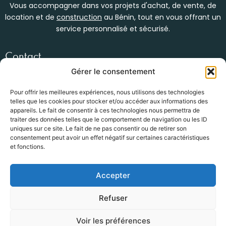
Vous accompagner dans vos projets d'achat, de vente, de
location et de
construction
au Bénin, tout en vous offrant un
service personnalisé et sécurisé.
Contact
Womey, en face du bar kébao
Gérer le consentement
(+229) 01 47 34 53 92
info@groupe-hg.com
Pour offrir les meilleures expériences, nous utilisons des technologies
telles que les cookies pour stocker et/ou accéder aux informations des
Nos services
appareils. Le fait de consentir à ces technologies nous permettra de
traiter des données telles que le comportement de navigation ou les ID
Location Immobilière
uniques sur ce site. Le fait de ne pas consentir ou de retirer son
Vente / Achat
consentement peut avoir un effet négatif sur certaines caractéristiques
Construction bâtiments
et fonctions.
BTP
Accepter
Newsletter
Refuser
Submit
Email
Voir les préférences