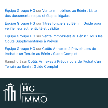
Équipe Groupe HG
sur
Vente immobilière au Bénin : Liste
des documents requis et étapes légales
Équipe Groupe HG
sur
Titres fonciers au Bénin : Guide pour
vérifier leur authenticité et validité
Équipe Groupe HG
sur
Vente Immobilière au Bénin : Tous les
Coûts Supplémentaires à Prévoir
Équipe Groupe HG
sur
Coûts Annexes à Prévoir Lors de
l’Achat d’un Terrain au Bénin : Guide Complet
Ramphort
sur
Coûts Annexes à Prévoir Lors de l’Achat d’un
Terrain au Bénin : Guide Complet