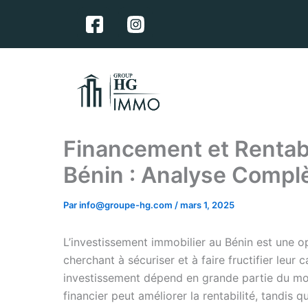
Aller
F
au
a
contenu
c
e
b
o
o
k
Financement et Rentabi
Bénin : Analyse Compl
Par
info@groupe-hg.com
/
mars 1, 2025
L’investissement immobilier au Bénin est une o
cherchant à sécuriser et à faire fructifier leur c
investissement dépend en grande partie du mo
financier peut améliorer la rentabilité, tandis