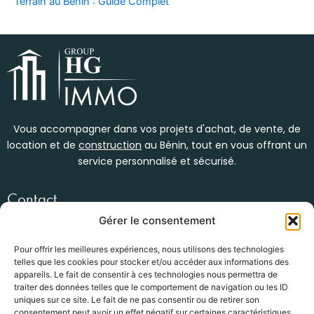
Terrain au Bénin : Guide Complet
Vous accompagner dans vos projets d'achat, de vente, de
location et de
construction
au Bénin, tout en vous offrant un
service personnalisé et sécurisé.
Contact
Womey, en face du bar kébao
Gérer le consentement
(+229) 01 47 34 53 92
info@groupe-hg.com
Pour offrir les meilleures expériences, nous utilisons des technologies
telles que les cookies pour stocker et/ou accéder aux informations des
Nos services
appareils. Le fait de consentir à ces technologies nous permettra de
traiter des données telles que le comportement de navigation ou les ID
Location Immobilière
uniques sur ce site. Le fait de ne pas consentir ou de retirer son
Vente / Achat
consentement peut avoir un effet négatif sur certaines caractéristiques