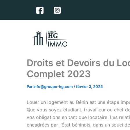
Aller
F
au
a
contenu
c
e
b
o
o
k
Droits et Devoirs du Lo
Complet 2023
Par
info@groupe-hg.com
/
février 3, 2025
Louer un logement au Bénin est une étape impo
Que vous soyez étudiant, travailleur ou chef de 
vos obligations en tant que locataire. Les relat
encadrées par l’État béninois, dans un souci de 