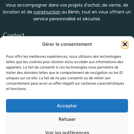
Vous accompagner dans vos projets d'achat, de vente, de
location et de
construction
au Bénin, tout en vous offrant un
service personnalisé et sécurisé.
Contact
Womey, en face du bar kébao
Gérer le consentement
(+229) 01 47 34 53 92
info@groupe-hg.com
Pour offrir les meilleures expériences, nous utilisons des technologies
telles que les cookies pour stocker et/ou accéder aux informations des
Nos services
appareils. Le fait de consentir à ces technologies nous permettra de
traiter des données telles que le comportement de navigation ou les ID
Location Immobilière
uniques sur ce site. Le fait de ne pas consentir ou de retirer son
Vente / Achat
consentement peut avoir un effet négatif sur certaines caractéristiques
Construction bâtiments
et fonctions.
BTP
Accepter
Newsletter
Refuser
Submit
Email
Voir les préférences