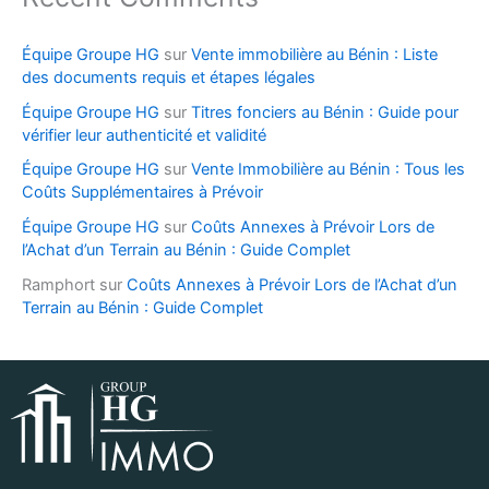
Équipe Groupe HG
sur
Vente immobilière au Bénin : Liste
des documents requis et étapes légales
Équipe Groupe HG
sur
Titres fonciers au Bénin : Guide pour
vérifier leur authenticité et validité
Équipe Groupe HG
sur
Vente Immobilière au Bénin : Tous les
Coûts Supplémentaires à Prévoir
Équipe Groupe HG
sur
Coûts Annexes à Prévoir Lors de
l’Achat d’un Terrain au Bénin : Guide Complet
Ramphort
sur
Coûts Annexes à Prévoir Lors de l’Achat d’un
Terrain au Bénin : Guide Complet