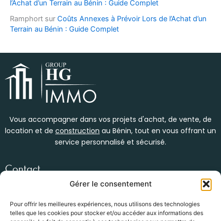
l’Achat d’un Terrain au Bénin : Guide Complet
Ramphort
sur
Coûts Annexes à Prévoir Lors de l’Achat d’un
Terrain au Bénin : Guide Complet
Vous accompagner dans vos projets d'achat, de vente, de
location et de
construction
au Bénin, tout en vous offrant un
service personnalisé et sécurisé.
Contact
Womey, en face du bar kébao
Gérer le consentement
(+229) 01 47 34 53 92
info@groupe-hg.com
Pour offrir les meilleures expériences, nous utilisons des technologies
telles que les cookies pour stocker et/ou accéder aux informations des
Nos services