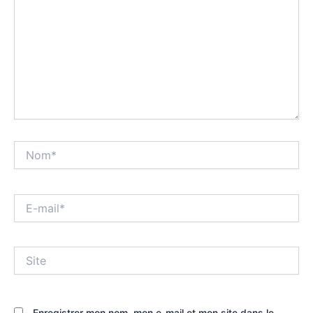
Nom*
E-
mail*
Site
Enregistrer mon nom, mon e-mail et mon site dans le